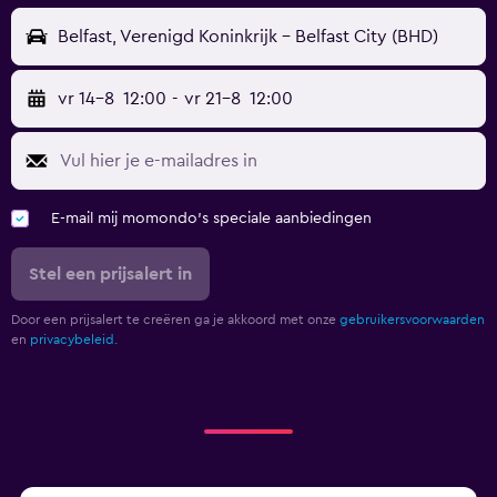
Belfast, Verenigd Koninkrijk - Belfast City (BHD)
vr 14-8
12:00
-
vr 21-8
12:00
E-mail mij momondo's speciale aanbiedingen
Stel een prijsalert in
Door een prijsalert te creëren ga je akkoord met onze
gebruikersvoorwaarden
en
privacybeleid.