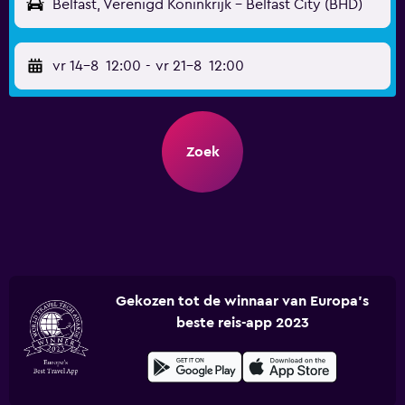
Belfast, Verenigd Koninkrijk - Belfast City (BHD)
vr 14-8
12:00
-
vr 21-8
12:00
Zoek
Gekozen tot de winnaar van Europa's
beste reis-app 2023