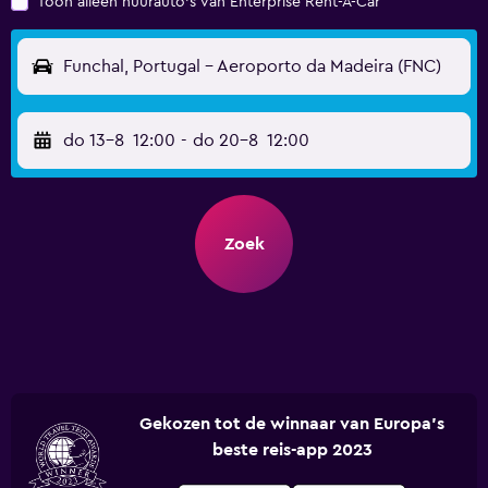
Toon alleen huurauto's van Enterprise Rent-A-Car
Funchal, Portugal - Aeroporto da Madeira (FNC)
do 13-8
12:00
-
do 20-8
12:00
Zoek
Gekozen tot de winnaar van Europa's
beste reis-app 2023