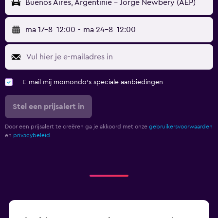
Buenos Aires, Argentinië - Jorge Newbery (AEP)
ma 17-8
12:00
-
ma 24-8
12:00
E-mail mij momondo's speciale aanbiedingen
Stel een prijsalert in
Door een prijsalert te creëren ga je akkoord met onze
gebruikersvoorwaarden
en
privacybeleid.