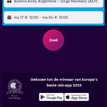
Buenos Aires, Argentinië - Jorge Newbery (AEP)
ma 17-8
12:00
-
ma 24-8
12:00
Zoek
Gekozen tot de winnaar van Europa's
beste reis-app 2023