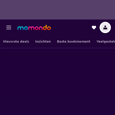
Nieuwste deals
Inzichten
Beste boekmoment
Veelgestel