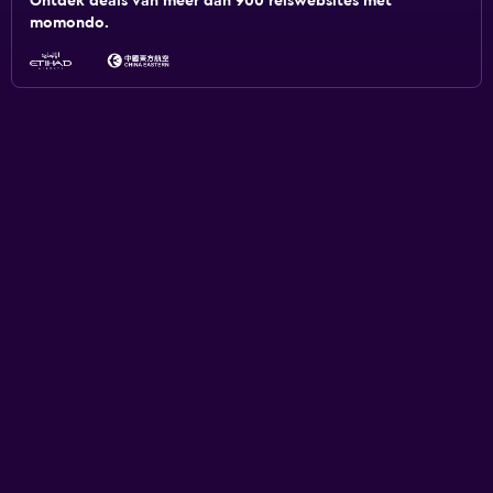
Ontdek deals van meer dan 900 reiswebsites met
momondo.