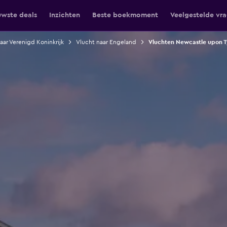
uwste deals
Inzichten
Beste boekmoment
Veelgestelde vr
aar Verenigd Koninkrijk
Vlucht naar Engeland
Vluchten Newcastle upon 