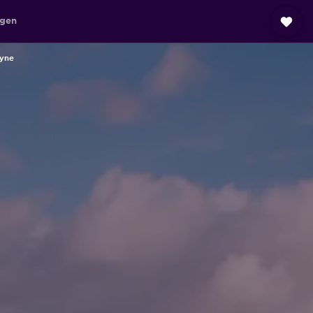
agen
Tyne