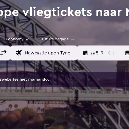
e vliegtickets naar
Economy
0 stuks bagage
za 5-9
eiswebsites met momondo.