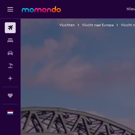
Nie
Vluchten
Vlucht naar Europa
Vlucht n
Vluchten
Verblijven
Autoverhuur
Pakketreizen
Plan met AI
Trips
Nederlands