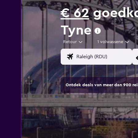
€ 62
goedkop
Tyne
Retour
1 volwassene
Ontdek deals van meer dan 900 r