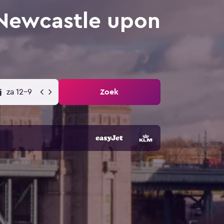
 Newcastle upon
za 12-9
Zoek