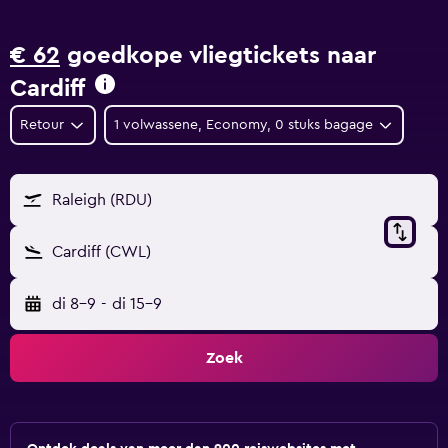
€ 62
goedkope vliegtickets naar
Cardiff
Retour
1 volwassene, Economy, 0 stuks bagage
Raleigh (RDU)
Cardiff (CWL)
di 8-9
-
di 15-9
Zoek