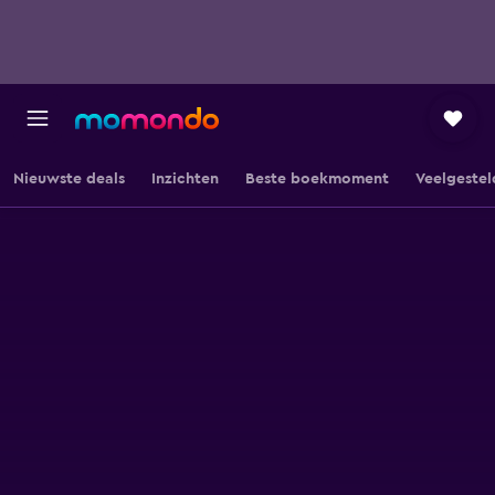
Nieuwste deals
Inzichten
Beste boekmoment
Veelgestel