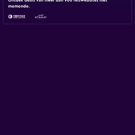
Ontdek deals van meer dan 900 reiswebsites met
momondo.