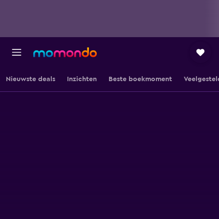
Nieuwste deals
Inzichten
Beste boekmoment
Veelgestel