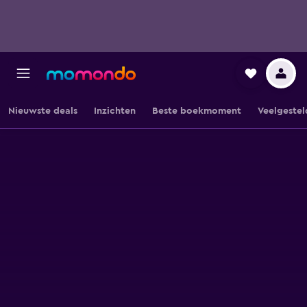
Nieuwste deals
Inzichten
Beste boekmoment
Veelgestel