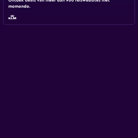
Ontdek deals van meer dan 900 reiswebsites met
momondo.