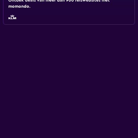
Ontdek deals van meer dan 900 reiswebsites met
momondo.