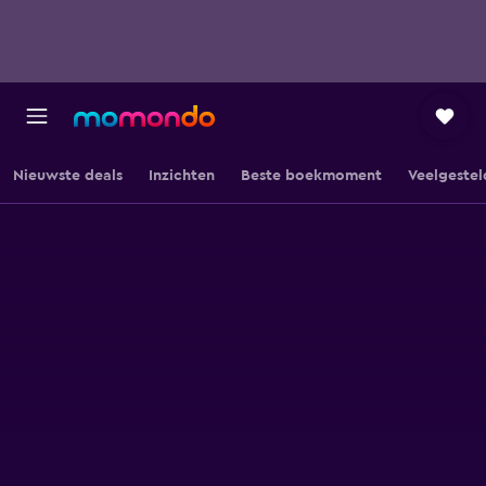
Nieuwste deals
Inzichten
Beste boekmoment
Veelgestel