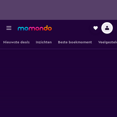
Nieuwste deals
Inzichten
Beste boekmoment
Veelgestel