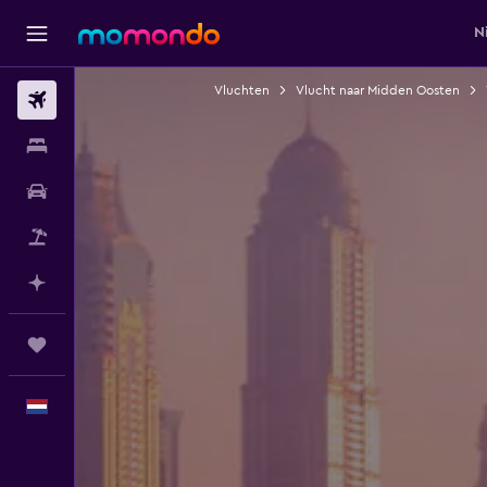
N
Vluchten
Vlucht naar Midden Oosten
Vluchten
Verblijven
Autoverhuur
Pakketreizen
Plan met AI
Trips
Nederlands