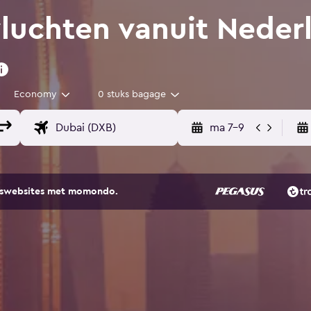
uchten vanuit Nederl
Economy
0 stuks bagage
ma 7-9
eiswebsites met momondo.