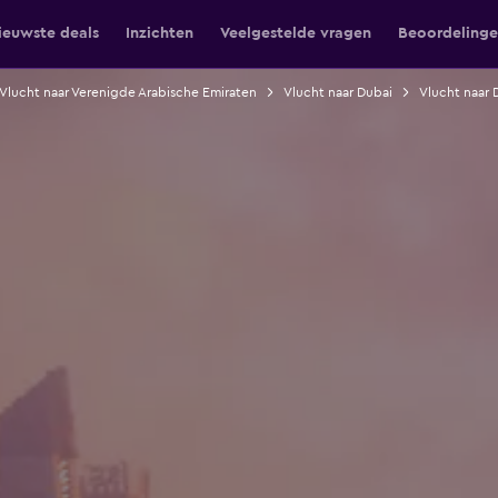
ieuwste deals
Inzichten
Veelgestelde vragen
Beoordeling
Vlucht naar Verenigde Arabische Emiraten
Vlucht naar Dubai
Vlucht naar 