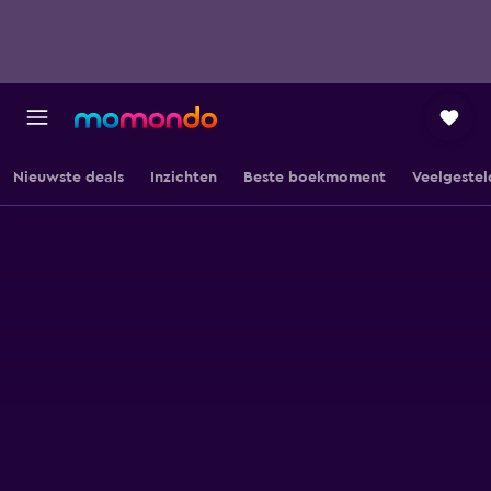
Nieuwste deals
Inzichten
Beste boekmoment
Veelgestel