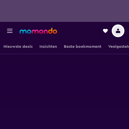
Nieuwste deals
Inzichten
Beste boekmoment
Veelgestel