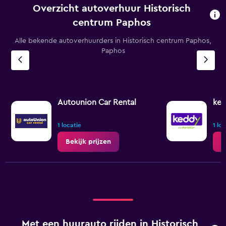
Overzicht autoverhuur Historisch
centrum Paphos
Alle bekende autoverhuurders in Historisch centrum Paphos,
Paphos
Autounion Car Rental
ked
1 locatie
1 lo
Bekijk prijzen
B
Met een huurauto rijden in Historisch