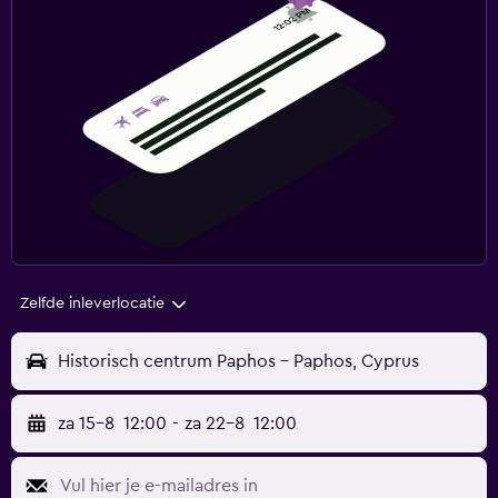
Zelfde inleverlocatie
Historisch centrum Paphos - Paphos, Cyprus
za 15-8
12:00
-
za 22-8
12:00