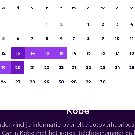
w
d
v
z
z
m
d
w
d
v
Gekozen tot de winnaar van Europa's beste re
app 2023
1
2
1
2
3
4
5
6
7
8
9
7
8
9
10
11
12
13
14
15
16
14
15
16
17
18
19
20
21
22
23
21
22
23
24
25
26
27
28
29
30
28
29
30
huurlocaties van Nissan Rent-
Kobe
der vind je informatie over elke autoverhuurloca
-Car in Kobe met het adres, telefoonnummer en