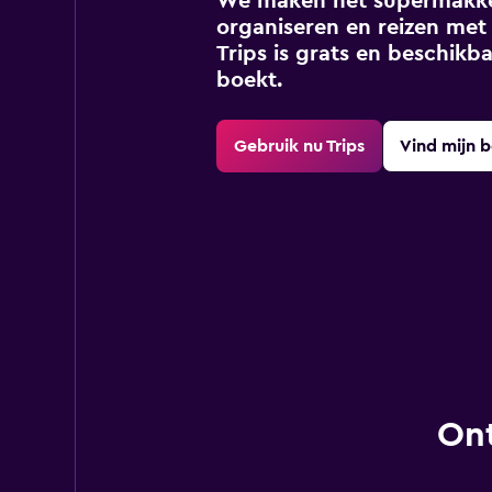
We maken het supermakkel
organiseren en reizen met 
Trips is grats en beschikba
boekt.
Gebruik nu Trips
Vind mijn 
Ont