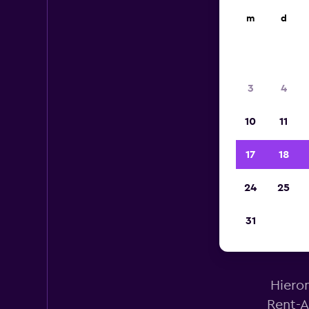
m
d
3
4
10
11
17
18
24
25
31
Ver
Hieron
Rent-A