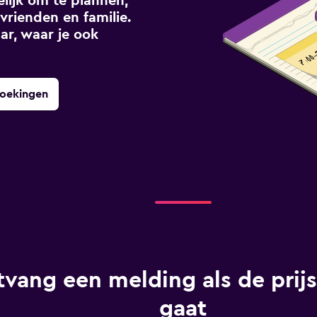
ijk om te plannen,
vrienden en familie.
ar, waar je ook
boekingen
vang een melding als de prij
gaat