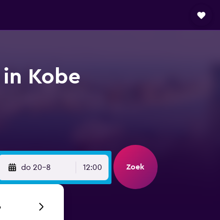
 in Kobe
Zoek
do 20-8
12:00
6