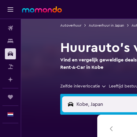
Autoverhuur
Autoverhuur in Japan
Aut
Vluchten
Verblijven
Huurauto's 
Autoverhuur
Vind en vergelijk geweldige deals
Pakketreizen
Rent-A-Car in Kobe
Plan met AI
Zelfde inleverlocatie
Leeftijd bestu
Trips
Nederlands