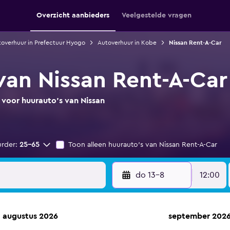
Overzicht aanbieders
Veelgestelde vragen
overhuur in Prefectuur Hyogo
Autoverhuur in Kobe
Nissan Rent-A-Car
van Nissan Rent-A-Car
 voor huurauto's van Nissan
urder:
25-65
Toon alleen huurauto's van Nissan Rent-A-Car
do 13-8
12:00
augustus 2026
september 202