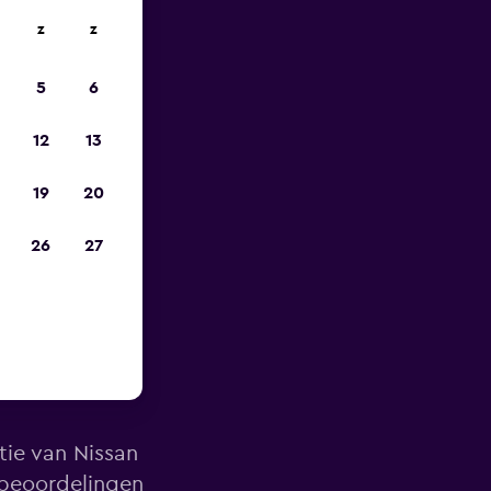
z
z
is-
5
6
12
13
19
20
26
27
A-Car in
tie van Nissan
 beoordelingen