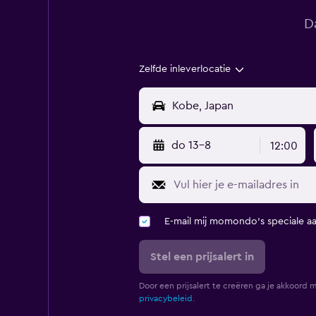
D
Zelfde inleverlocatie
do 13-8
12:00
E-mail mij momondo's speciale a
Stel een prijsalert in
Door een prijsalert te creëren ga je akkoord 
privacybeleid.