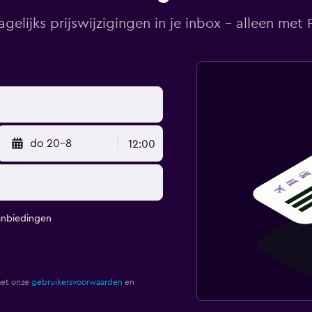
agelijks prijswijzigingen in je inbox - alleen met Pr
do 20-8
12:00
anbiedingen
met onze
gebruikersvoorwaarden
en