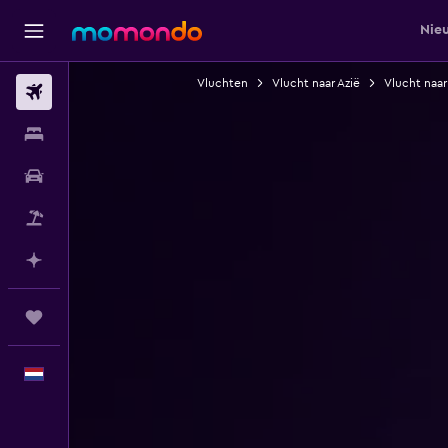
Nie
Vluchten
Vlucht naar Azië
Vlucht naar
Vluchten
Verblijven
Autoverhuur
Pakketreizen
Plan met AI
Trips
Nederlands