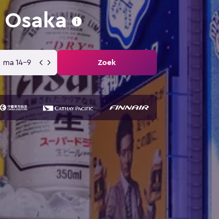
r Osaka
ma 14-9
Zoek