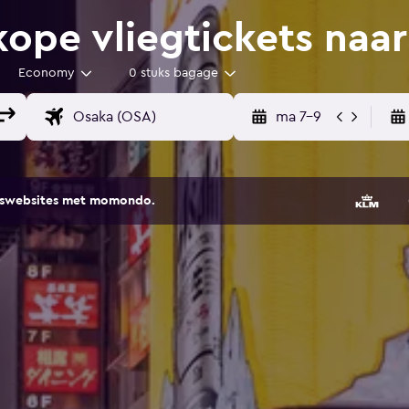
pe vliegtickets naa
Economy
0 stuks bagage
ma 7-9
eiswebsites met momondo.