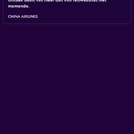
Ontdek deals van meer dan 900 reiswebsites met
momondo.