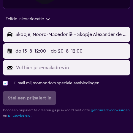
Zelfde inleverlocatie
Skopje, Noord-Macedonië - Skopje Alexander de Grote (SKP)
do 13-8
12:00
-
do 20-8
12:00
E-mail mij momondo's speciale aanbiedingen
Stel een prijsalert in
Door een prijsalert te creëren ga je akkoord met onze
gebruikersvoorwaarden
en
privacybeleid.