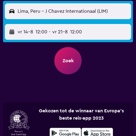
Lima, Peru - J Chavez Internationaal (LIM)
vr 14-8
12:00
-
vr 21-8
12:00
Zoek
Gekozen tot de winnaar van Europa's
beste reis-app 2023