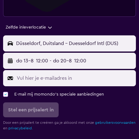
Zelfde inleverlocatie
Düsseldorf, Duitsland - Duesseldorf Intl (DUS)
do 13-8
12:00
-
do 20-8
12:00
E-mail mij momondo's speciale aanbiedingen
Stel een prijsalert in
Door een prijsalert te creëren ga je akkoord met onze
gebruikersvoorwaarden
en
privacybeleid.