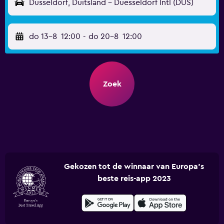
Düsseldorf, Duitsland - Duesseldorf Intl (DUS)
do 13-8
12:00
-
do 20-8
12:00
Zoek
Gekozen tot de winnaar van Europa's
beste reis-app 2023