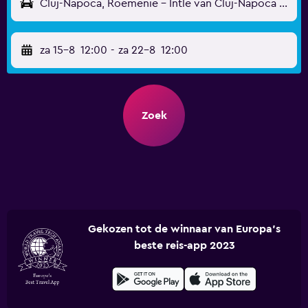
Cluj-Napoca, Roemenië - Intle van Cluj-Napoca (CLJ)
za 15-8
12:00
-
za 22-8
12:00
Zoek
Gekozen tot de winnaar van Europa's
beste reis-app 2023