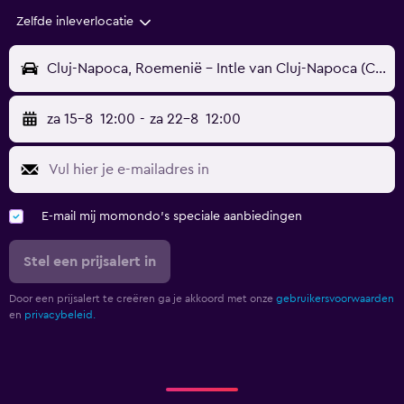
Zelfde inleverlocatie
Cluj-Napoca, Roemenië - Intle van Cluj-Napoca (CLJ)
za 15-8
12:00
-
za 22-8
12:00
E-mail mij momondo's speciale aanbiedingen
Stel een prijsalert in
Door een prijsalert te creëren ga je akkoord met onze
gebruikersvoorwaarden
en
privacybeleid.