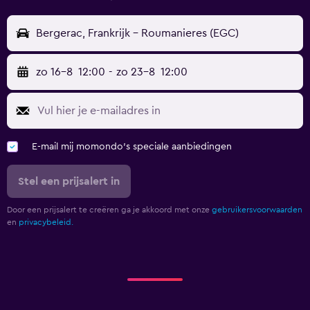
Bergerac, Frankrijk - Roumanieres (EGC)
zo 16-8
12:00
-
zo 23-8
12:00
E-mail mij momondo's speciale aanbiedingen
Stel een prijsalert in
Door een prijsalert te creëren ga je akkoord met onze
gebruikersvoorwaarden
en
privacybeleid.