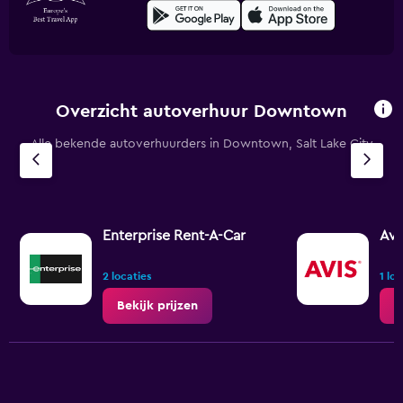
Overzicht autoverhuur Downtown
Alle bekende autoverhuurders in Downtown, Salt Lake City
Enterprise Rent-A-Car
Avi
2 locaties
1 lo
Bekijk prijzen
B