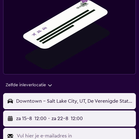
Zelfde inleverlocatie
Downtown - Salt Lake City, UT, De Verenigde Staten
za 15-8
12:00
-
za 22-8
12:00