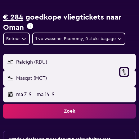
€ 284
goedkope vliegtickets naar
Oman
Retour
1 volwassene, Economy, 0 stuks bagage
Raleigh (RDU)
Masqat (MCT)
ma 7-9
-
ma 14-9
Zoek