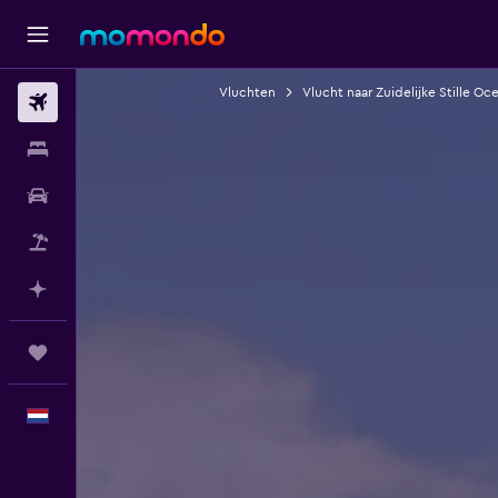
Vluchten
Vlucht naar Zuidelijke Stille Oc
Vluchten
Verblijven
Autoverhuur
Pakketreizen
Plan met AI
Trips
Nederlands