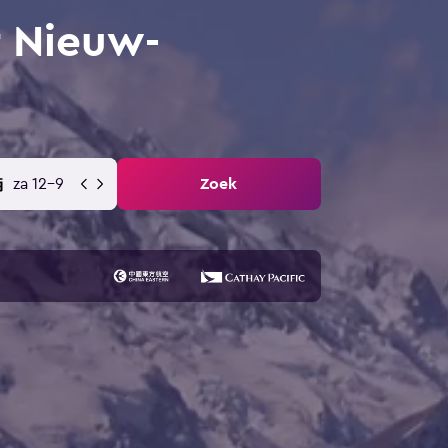
r Nieuw-
za 12-9
Zoek