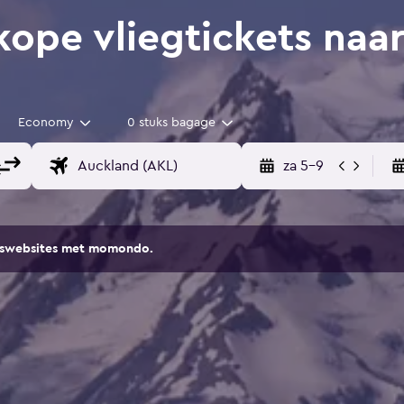
ope vliegtickets naa
Economy
0 stuks bagage
za 5-9
eiswebsites met momondo.