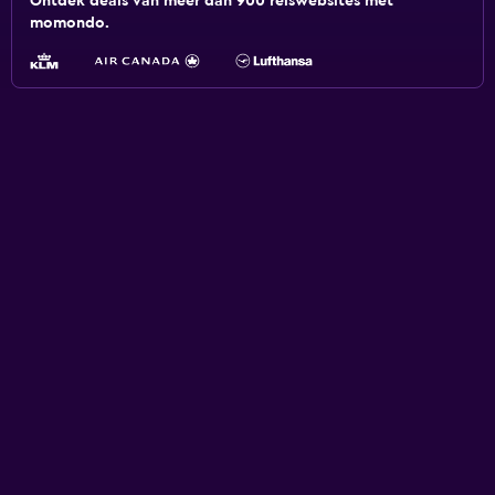
Ontdek deals van meer dan 900 reiswebsites met
momondo.