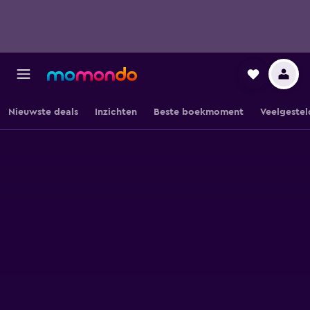
Nieuwste deals
Inzichten
Beste boekmoment
Veelgestel