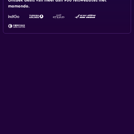
Ontdek deals van meer dan 900 reiswebsites met
momondo.