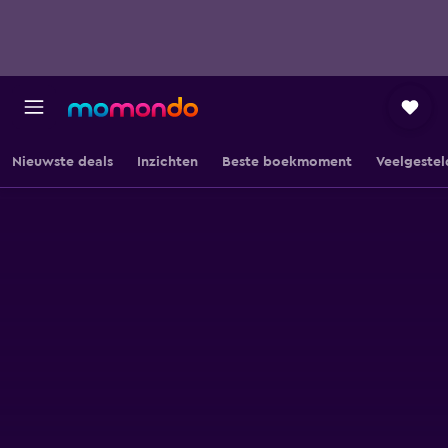
Nieuwste deals
Inzichten
Beste boekmoment
Veelgestel