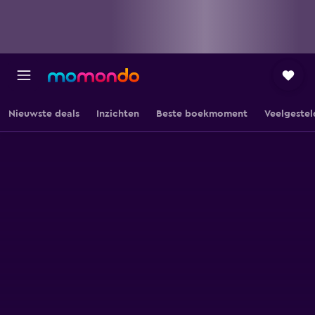
Nieuwste deals
Inzichten
Beste boekmoment
Veelgestel