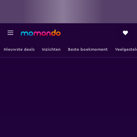
Nieuwste deals
Inzichten
Beste boekmoment
Veelgestel