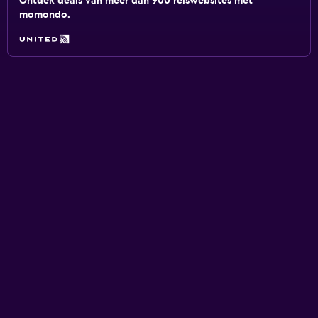
Ontdek deals van meer dan 900 reiswebsites met
momondo.