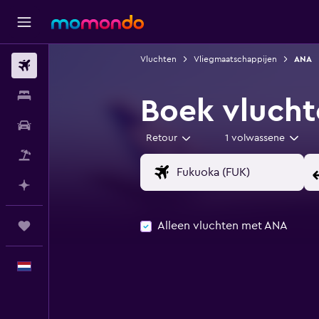
Vluchten
Vliegmaatschappijen
ANA
Vluchten
Verblijven
Boek vluch
Autoverhuur
Retour
1 volwassene
Pakketreizen
Plan met AI
Alleen vluchten met ANA
Trips
Nederlands