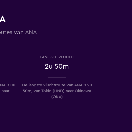
NA
routes van ANA
LANGSTE VLUCHT
2u 50m
NA is 0u
De langste vluchtroute van ANA is 2u
 naar
50m, van Tokio (HND) naar Okinawa
(OKA)