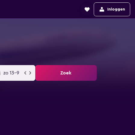
Inloggen
zo 13-9
Zoek