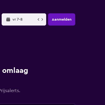
YYYY-MM-DD
Aanmelden
s omlaag
ijsalerts.