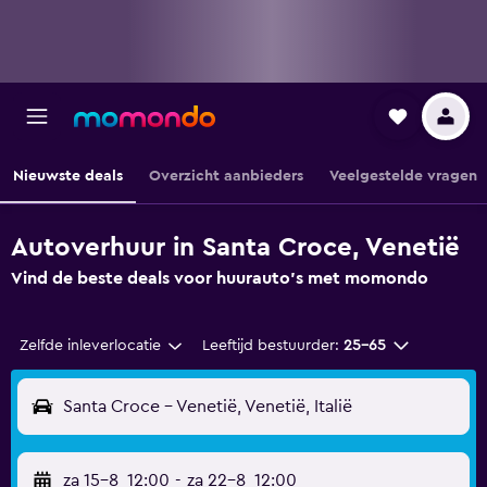
Nieuwste deals
Overzicht aanbieders
Veelgestelde vragen
Autoverhuur in Santa Croce, Venetië
Vind de beste deals voor huurauto's met momondo
Zelfde inleverlocatie
Leeftijd bestuurder:
25-65
Santa Croce - Venetië, Venetië, Italië
za 15-8
12:00
-
za 22-8
12:00