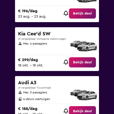
€ 196/dag
Bekijk deal
23 aug. - 23 aug.
Kia Cee'd SW
of vergelijkbaar Compacte stationwagen
Max. 4 passagiers
€ 299/dag
Bekijk deal
18 okt. - 18 okt.
Audi A3
of vergelijkbaar Tussenmaat
Max. 5 passagiers
4-deurs voertuigen
€ 188/dag
Bekijk deal