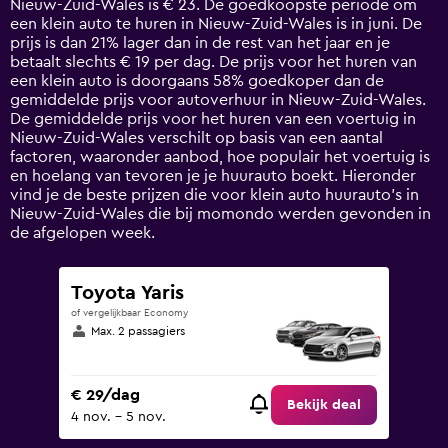
Nieuw-Zuid-Wales is € 23. De goedkoopste periode om
The
een klein auto te huren in Nieuw-Zuid-Wales is in juni. De
chart
prijs is dan 21% lager dan in de rest van het jaar en je
has
betaalt slechts € 19 per dag. De prijs voor het huren van
1
een klein auto is doorgaans 58% goedkoper dan de
Y
gemiddelde prijs voor autoverhuur in Nieuw-Zuid-Wales.
axis
De gemiddelde prijs voor het huren van een voertuig in
displaying
Nieuw-Zuid-Wales verschilt op basis van een aantal
values.
factoren, waaronder aanbod, hoe populair het voertuig is
Range:
en hoelang van tevoren je je huurauto boekt. Hieronder
0
vind je de beste prijzen die voor klein auto huurauto's in
to
Nieuw-Zuid-Wales die bij momondo werden gevonden in
75.
de afgelopen week.
Toyota Yaris
of vergelijkbaar Economy
Max. 2 passagiers
€ 29/dag
Bekijk deal
4 nov. - 5 nov.