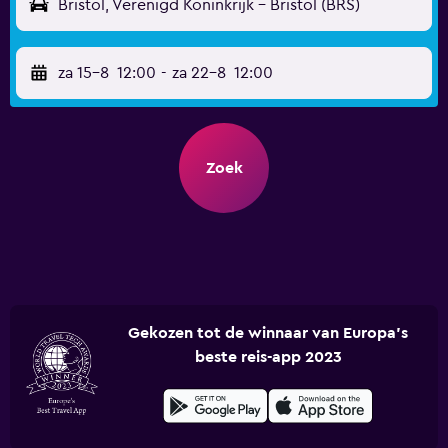
Bristol, Verenigd Koninkrijk - Bristol (BRS)
za 15-8
12:00
-
za 22-8
12:00
Zoek
Gekozen tot de winnaar van Europa's
beste reis-app 2023