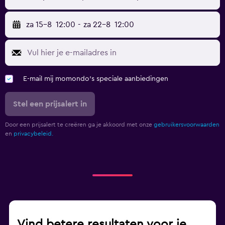
za 15-8
12:00
-
za 22-8
12:00
E-mail mij momondo's speciale aanbiedingen
Stel een prijsalert in
Door een prijsalert te creëren ga je akkoord met onze
gebruikersvoorwaarden
en
privacybeleid.
Vind betere resultaten voor je