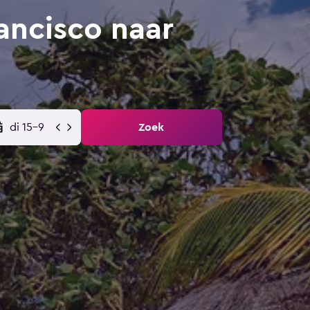
ancisco naar
di 15-9
Zoek