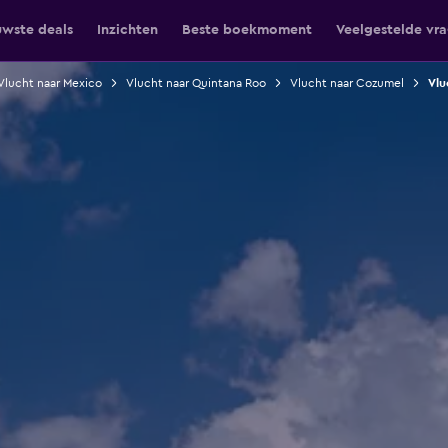
uwste deals
Inzichten
Beste boekmoment
Veelgestelde vr
Vlucht naar Mexico
Vlucht naar Quintana Roo
Vlucht naar Cozumel
Vlu