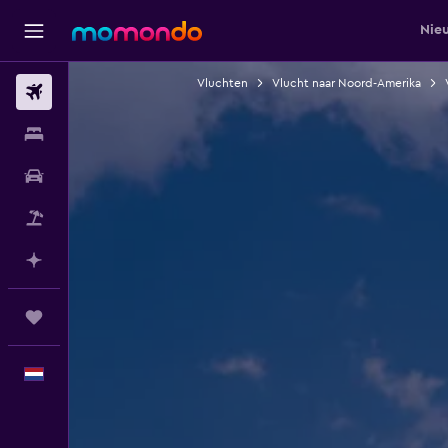
Nie
Vluchten
Vlucht naar Noord-Amerika
Vluchten
Verblijven
Autoverhuur
Pakketreizen
Plan met AI
Trips
Nederlands