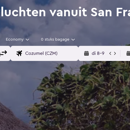
uchten vanuit San Fr
Economy
0 stuks bagage
di 8-9