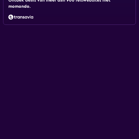
Ontdek deals van meer dan 900 reiswebsites met
momondo.