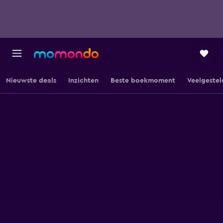
Nieuwste deals
Inzichten
Beste boekmoment
Veelgestel