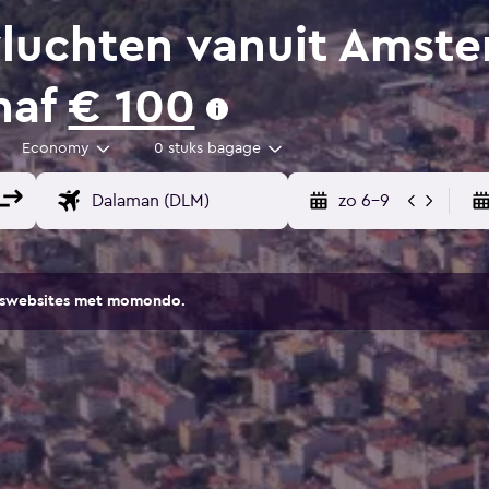
luchten vanuit Amste
naf
€ 100
Economy
0 stuks bagage
zo 6-9
eiswebsites met momondo.