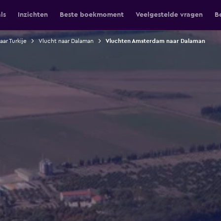
ls
Inzichten
Beste boekmoment
Veelgestelde vragen
B
aar Turkije
Vlucht naar Dalaman
Vluchten Amsterdam naar Dalaman