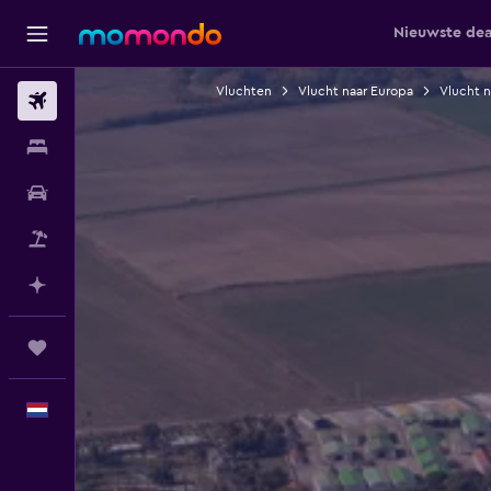
Nieuwste dea
Vluchten
Vlucht naar Europa
Vlucht n
Vluchten
Verblijven
Autoverhuur
Pakketreizen
Plan met AI
Trips
Nederlands