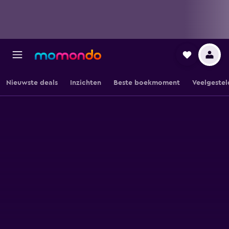
Nieuwste deals
Inzichten
Beste boekmoment
Veelgestel