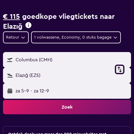
€ 115
goedkope vliegtickets naar
Elazığ
Retour
1 volwassene, Economy, 0 stuks bagage
Columbus (CMH)
Elazığ (EZS)
za 5-9
-
za 12-9
Zoek