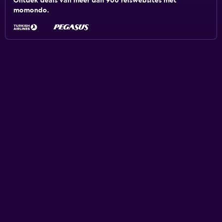
Ontdek deals van meer dan 900 reiswebsites met
momondo.