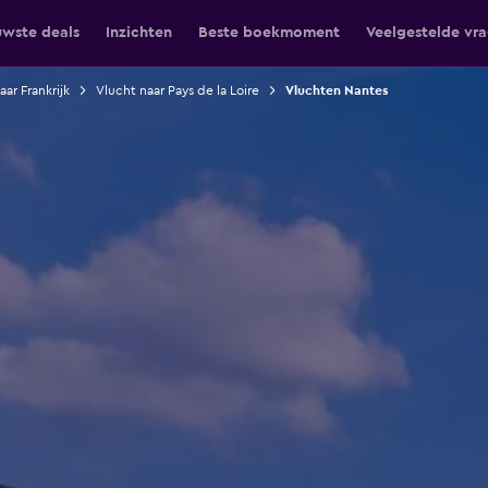
uwste deals
Inzichten
Beste boekmoment
Veelgestelde vr
aar Frankrijk
Vlucht naar Pays de la Loire
Vluchten Nantes