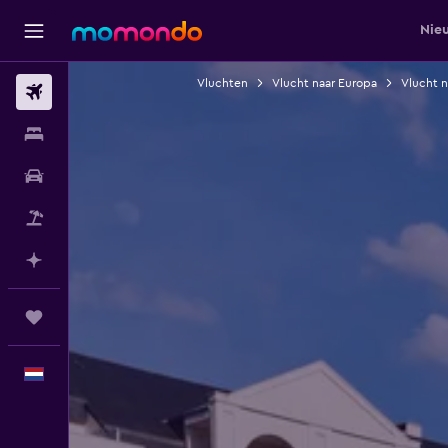
Nie
Vluchten
Vlucht naar Europa
Vlucht n
Vluchten
Verblijven
Autoverhuur
Pakketreizen
Plan met AI
Trips
Nederlands