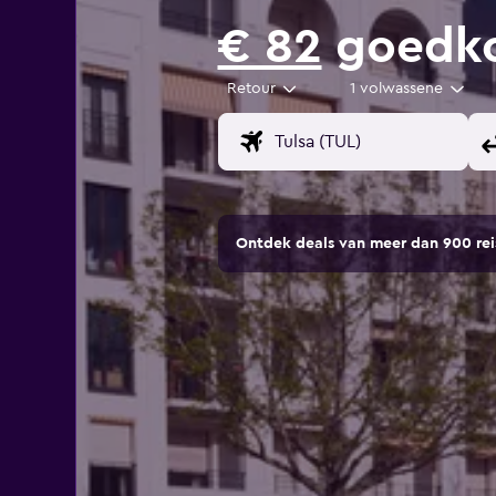
€ 82
goedkop
Retour
1 volwassene
Ontdek deals van meer dan 900 r