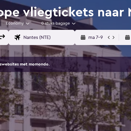
e vliegtickets naar 
Economy
0 stuks bagage
ma 7-9
eiswebsites met momondo.