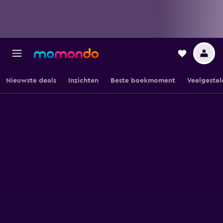
Nieuwste deals
Inzichten
Beste boekmoment
Veelgestel