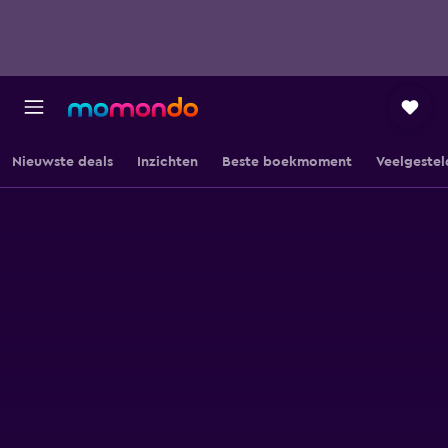
Nieuwste deals
Inzichten
Beste boekmoment
Veelgestel