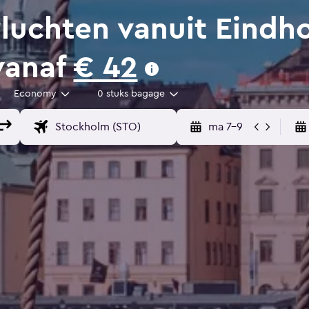
uchten vanuit Eindh
vanaf
€ 42
Economy
0 stuks bagage
ma 7-9