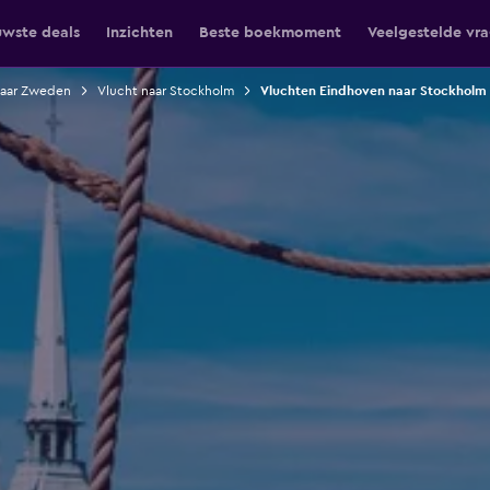
uwste deals
Inzichten
Beste boekmoment
Veelgestelde vr
naar Zweden
Vlucht naar Stockholm
Vluchten Eindhoven naar Stockholm