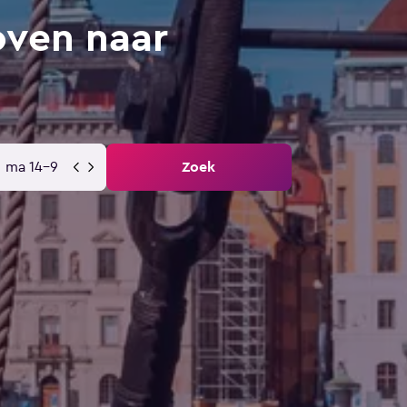
oven naar
ma 14-9
Zoek