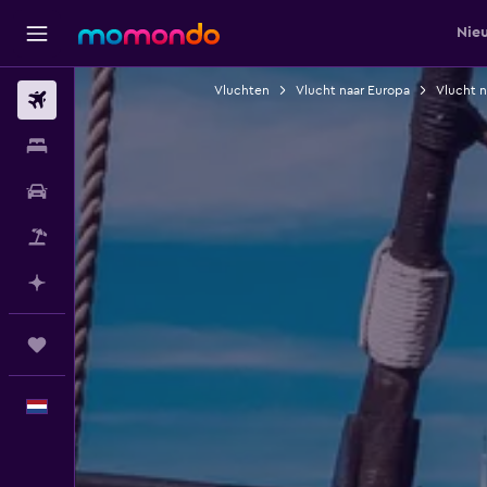
Nie
Vluchten
Vlucht naar Europa
Vlucht 
Vluchten
Verblijven
Autoverhuur
Pakketreizen
Plan met AI
Trips
Nederlands