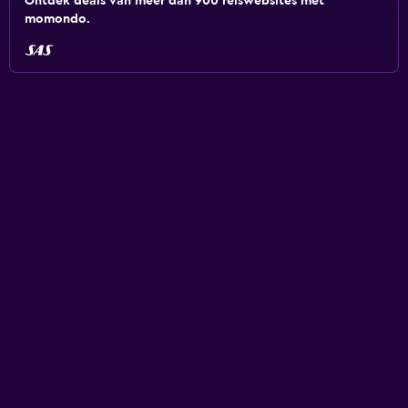
Ontdek deals van meer dan 900 reiswebsites met
momondo.