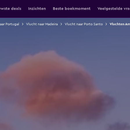
uwste deals
Inzichten
Beste boekmoment
Veelgestelde vr
aar Portugal
Vlucht naar Madeira
Vlucht naar Porto Santo
Vluchten Am