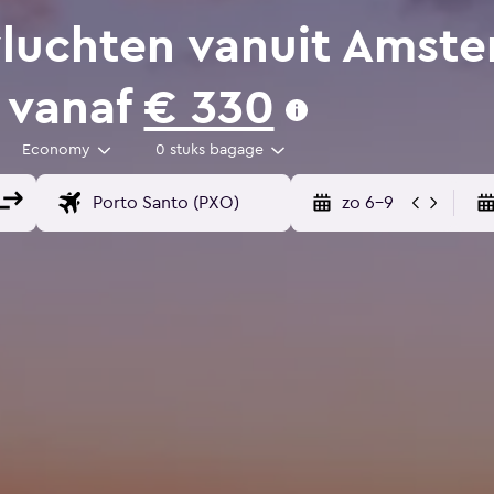
luchten vanuit Amste
 vanaf
€ 330
Economy
0 stuks bagage
zo 6-9