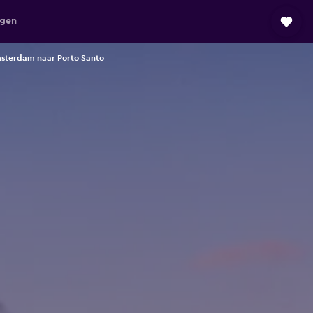
agen
sterdam naar Porto Santo