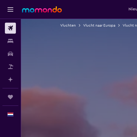
Nie
Vluchten
Vlucht naar Europa
Vlucht n
Vluchten
Verblijven
Autoverhuur
Pakketreizen
Plan met AI
Trips
Nederlands