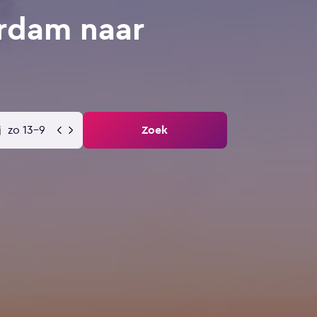
rdam naar
zo 13-9
Zoek