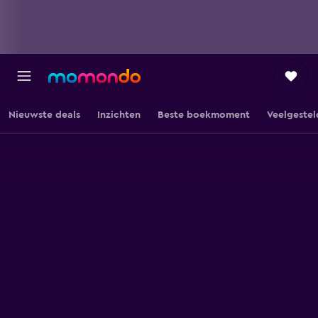
Nieuwste deals
Inzichten
Beste boekmoment
Veelgestel