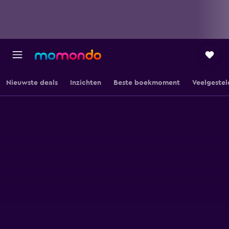
Nieuwste deals
Inzichten
Beste boekmoment
Veelgestel