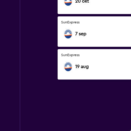
20 okt
SunExpress
7 sep
SunExpress
19 aug