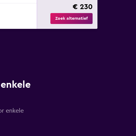
€ 230
Zoek alternatief
 enkele
or enkele