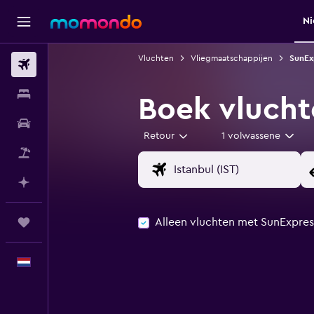
Ni
Vluchten
Vliegmaatschappijen
SunEx
Vluchten
Verblijven
Boek vlucht
Autoverhuur
Retour
1 volwassene
Pakketreizen
Plan met AI
Alleen vluchten met SunExpres
Trips
Nederlands