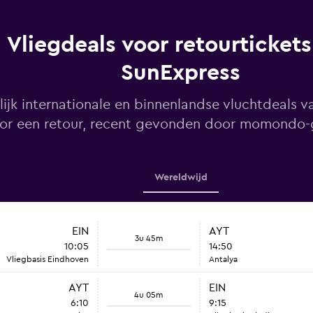
Vliegdeals voor retourtickets
SunExpress
lijk internationale en binnenlandse vluchtdeals 
or een retour, recent gevonden door momondo-
Wereldwijd
EIN
AYT
3u 45m
10:05
14:50
Vliegbasis Eindhoven
Antalya
AYT
EIN
4u 05m
6:10
9:15