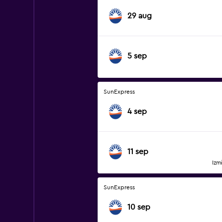
29 aug
5 sep
SunExpress
4 sep
11 sep
Izm
SunExpress
10 sep