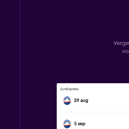
Verge
vo
SunExpress
29 aug
5 sep