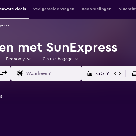
euwste deals
Veelgestelde vragen
Beoordelingen
Vluchtin
press
en met SunExpress
Economy
0 stuks bagage
za 5-9
s