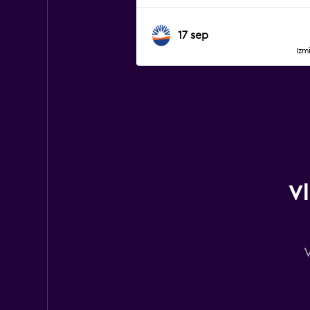
17 sep
Izm
Vl