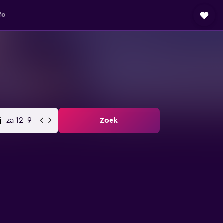
fo
za 12-9
Zoek