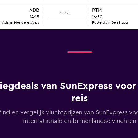
ADB
RTM
3u 35m
14:15
16:50
ir Adnan Menderes Arpt
Rotterdam Den Haag
iegdeals van SunExpress voor
reis
Vind en vergelijk vluchtprijzen van SunExpress vo
internationale en binnenlandse vluchten