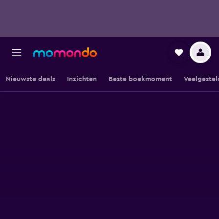
Nieuwste deals
Inzichten
Beste boekmoment
Veelgestel